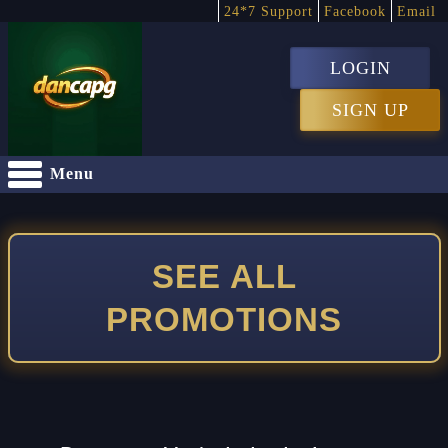
24*7 Support
Facebook
Email
LOGIN
SIGN UP
Menu
SEE ALL
PROMOTIONS