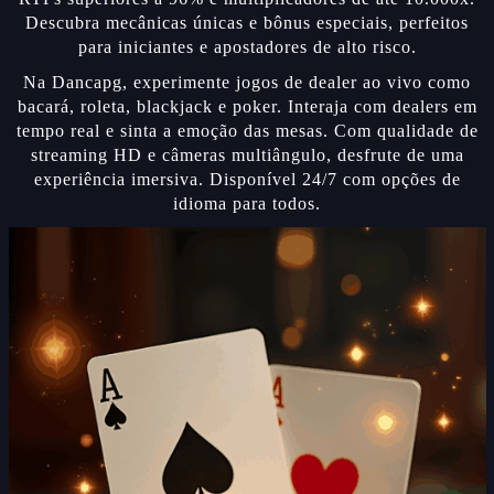
Descubra mecânicas únicas e bônus especiais, perfeitos
para iniciantes e apostadores de alto risco.
Na Dancapg, experimente jogos de dealer ao vivo como
bacará, roleta, blackjack e poker. Interaja com dealers em
tempo real e sinta a emoção das mesas. Com qualidade de
streaming HD e câmeras multiângulo, desfrute de uma
experiência imersiva. Disponível 24/7 com opções de
idioma para todos.