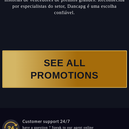
por especialistas do setor, Dancapg é uma escolha
confiável.
SEE ALL
PROMOTIONS
Customer support 24/7
have a question ? Speak to our agent online