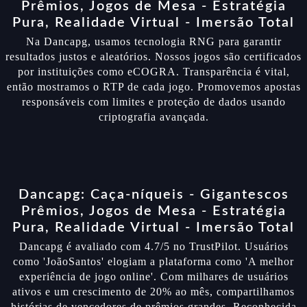
Prêmios, Jogos de Mesa - Estratégia
Pura, Realidade Virtual - Imersão Total
Na Dancapg, usamos tecnologia RNG para garantir
resultados justos e aleatórios. Nossos jogos são certificados
por instituições como eCOGRA. Transparência é vital,
então mostramos o RTP de cada jogo. Promovemos apostas
responsáveis com limites e proteção de dados usando
criptografia avançada.
Dancapg: Caça-níqueis - Gigantescos
Prêmios, Jogos de Mesa - Estratégia
Pura, Realidade Virtual - Imersão Total
Dancapg é avaliado com 4.7/5 no TrustPilot. Usuários
como 'JoãoSantos' elogiam a plataforma como 'A melhor
experiência de jogo online'. Com milhares de usuários
ativos e um crescimento de 20% ao mês, compartilhamos
histórias de vencedores de prêmios grandes. Reconhecida