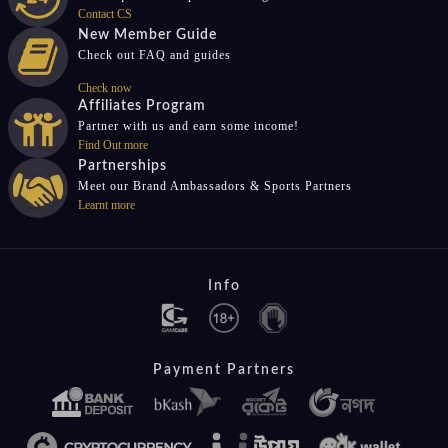
Contact CS
New Member Guide
Check out FAQ and guides
Check now
Affiliates Program
Partner with us and earn some income!
Find Out more
Partnerships
Meet our Brand Ambassadors & Sports Partners
Learnt more
Info
Payment Partners