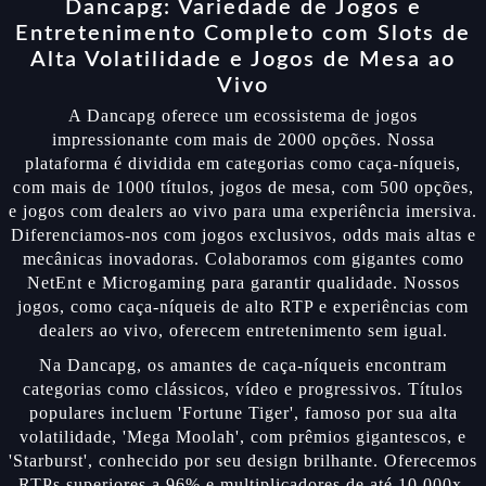
Dancapg: Variedade de Jogos e
Entretenimento Completo com Slots de
Alta Volatilidade e Jogos de Mesa ao
Vivo
A Dancapg oferece um ecossistema de jogos
impressionante com mais de 2000 opções. Nossa
plataforma é dividida em categorias como caça-níqueis,
com mais de 1000 títulos, jogos de mesa, com 500 opções,
e jogos com dealers ao vivo para uma experiência imersiva.
Diferenciamos-nos com jogos exclusivos, odds mais altas e
mecânicas inovadoras. Colaboramos com gigantes como
NetEnt e Microgaming para garantir qualidade. Nossos
jogos, como caça-níqueis de alto RTP e experiências com
dealers ao vivo, oferecem entretenimento sem igual.
Na Dancapg, os amantes de caça-níqueis encontram
categorias como clássicos, vídeo e progressivos. Títulos
populares incluem 'Fortune Tiger', famoso por sua alta
volatilidade, 'Mega Moolah', com prêmios gigantescos, e
'Starburst', conhecido por seu design brilhante. Oferecemos
RTPs superiores a 96% e multiplicadores de até 10.000x.