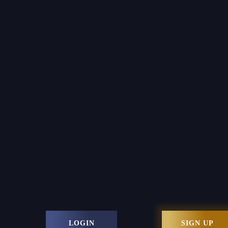
LOGIN
SIGN UP