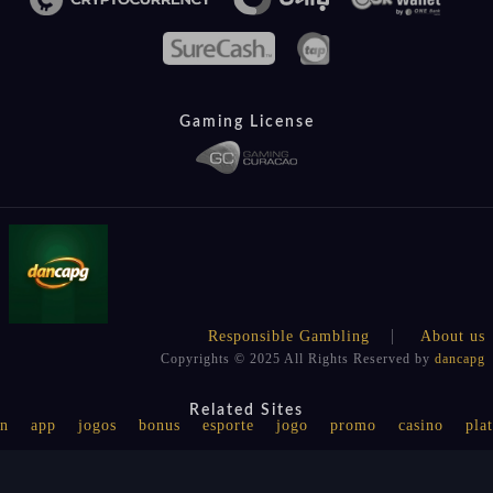
Gaming License
Responsible Gambling
About us
Copyrights © 2025 All Rights Reserved by
dancapg
Related Sites
in
app
jogos
bonus
esporte
jogo
promo
casino
pla