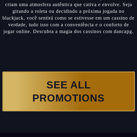
criam uma atmosfera autêntica que cativa e envolve. Seja
girando a roleta ou decidindo a próxima jogada no
blackjack, você sentirá como se estivesse em um cassino de
verdade, tudo isso com a conveniência e o conforto de
jogar online. Descubra a magia dos cassinos com dancapg.
SEE ALL
PROMOTIONS